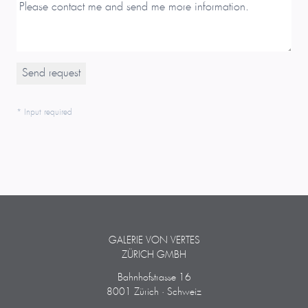
* Input required
GALERIE VON VERTES
ZÜRICH GMBH
Bahnhofstrasse 16
8001 Zürich · Schweiz