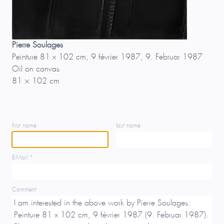
Pierre Soulages
Peinture 81 x 102 cm, 9 février 1987, 9. Februar 1987
Oil on canvas
81 × 102 cm
first name
last name
E-Mail *
Comment