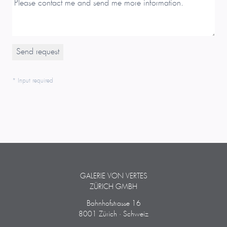
* Input required
GALERIE VON VERTES
ZÜRICH GMBH
Bahnhofstrasse 16
8001 Zürich · Schweiz