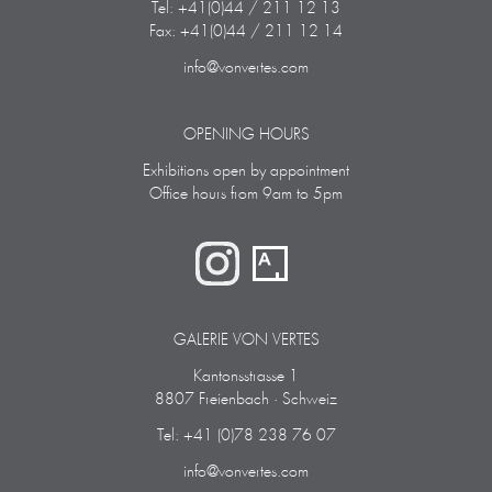
Tel: +41(0)44 / 211 12 13
Fax: +41(0)44 / 211 12 14
info@vonvertes.com
OPENING HOURS
Exhibitions open by appointment
Office hours from 9am to 5pm
GALERIE VON VERTES
Kantonsstrasse 1
8807 Freienbach · Schweiz
Tel: +41 (0)78 238 76 07
info@vonvertes.com