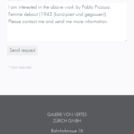
* Input required
GALERIE VON VERTES
ZÜRICH GMBH
Bahnhofstrasse 16