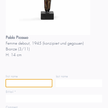
Pablo Picasso
Femme debout, 1945 (konzipiert und gegossen)
Bronze (3/11)
H: 14 cm
first name
last name
E-Mail *
Comment