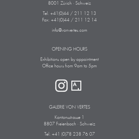
8001 Zürich · Schweiz
Tel: +41(0)44 / 211 12 13
Fax: +41(0)44 / 211 12 14
info@vonvertes.com
OPENING HOURS
Exhibitions open by appointment
Office hours from 9am to 5pm
GALERIE VON VERTES
Kantonsstrasse 1
8807 Freienbach · Schweiz
Tel: +41 (0)78 238 76 07