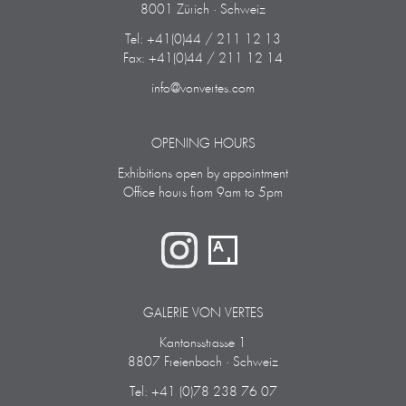
8001 Zürich · Schweiz
Tel: +41(0)44 / 211 12 13
Fax: +41(0)44 / 211 12 14
info@vonvertes.com
OPENING HOURS
Exhibitions open by appointment
Office hours from 9am to 5pm
GALERIE VON VERTES
Kantonsstrasse 1
8807 Freienbach · Schweiz
Tel: +41 (0)78 238 76 07