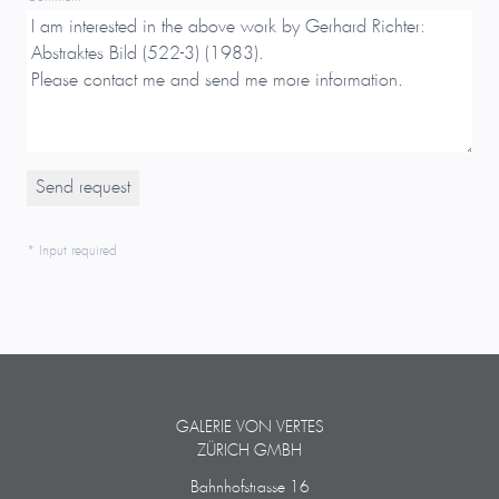
* Input required
GALERIE VON VERTES
ZÜRICH GMBH
Bahnhofstrasse 16