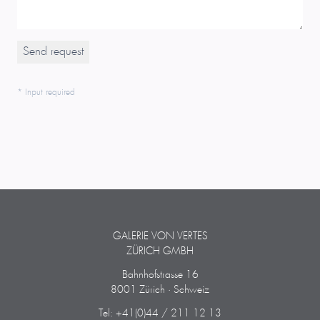
* Input required
GALERIE VON VERTES
ZÜRICH GMBH
Bahnhofstrasse 16
8001 Zürich · Schweiz
Tel: +41(0)44 / 211 12 13