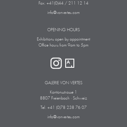
Fax: +41(0)44 / 211 12 14
info@vonvertes.com
OPENING HOURS
Exhibitions open by appointment
Office hours from 9am to 5pm
GALERIE VON VERTES
Kantonsstrasse 1
8807 Freienbach · Schweiz
Tel: +41 (0)78 238 76 07
info@vonvertes.com