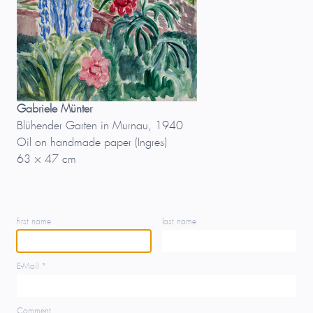
Gabriele Münter
Blühender Garten in Murnau, 1940
Oil on handmade paper (Ingres)
63 × 47 cm
first name
last name
E-Mail *
Comment