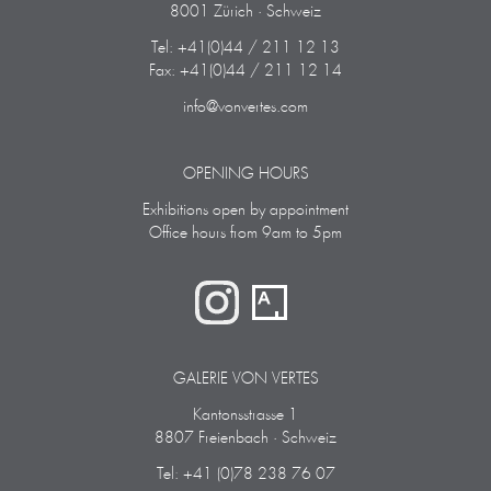
8001 Zürich · Schweiz
Tel: +41(0)44 / 211 12 13
Fax: +41(0)44 / 211 12 14
info@vonvertes.com
OPENING HOURS
Exhibitions open by appointment
Office hours from 9am to 5pm
GALERIE VON VERTES
Kantonsstrasse 1
8807 Freienbach · Schweiz
Tel: +41 (0)78 238 76 07