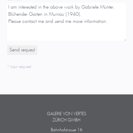
* Input required
GALERIE VON VERTES
ZÜRICH GMBH
Bahnhofstrasse 16