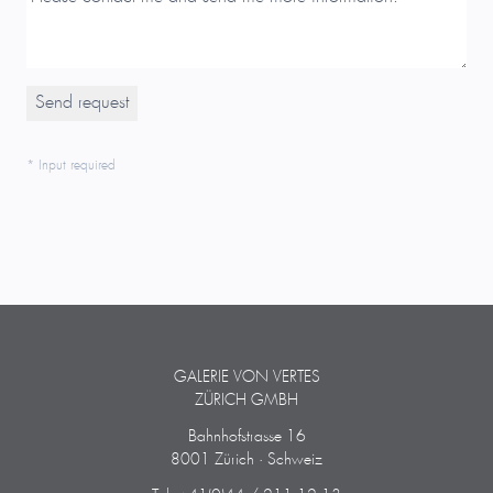
* Input required
GALERIE VON VERTES
ZÜRICH GMBH
Bahnhofstrasse 16
8001 Zürich · Schweiz