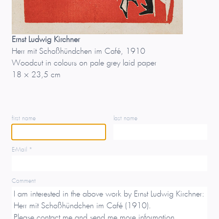
Ernst Ludwig Kirchner
Herr mit Schoßhündchen im Café, 1910
Woodcut in colours on pale grey laid paper
18 × 23,5 cm
first name
last name
E-Mail *
Comment