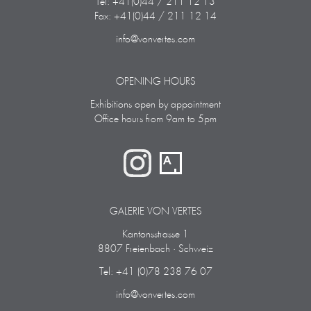
Tel: +41(0)44 / 211 12 13
Fax: +41(0)44 / 211 12 14
info@vonvertes.com
OPENING HOURS
Exhibitions open by appointment
Office hours from 9am to 5pm
GALERIE VON VERTES
Kantonsstrasse 1
8807 Freienbach · Schweiz
Tel: +41 (0)78 238 76 07
info@vonvertes.com