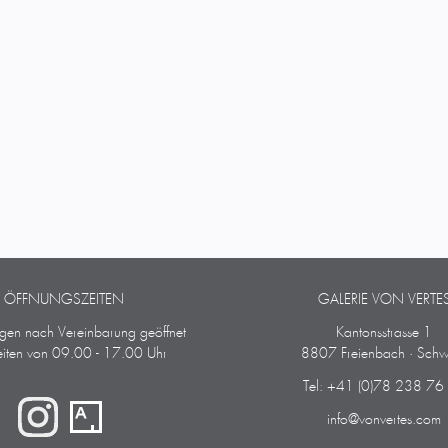
ÖFFNUNGSZEITEN
GALERIE VON VERTE
ngen nach Vereinbarung geöffnet
Kantonsstrasse 1
iten von 09.00 - 17.00 Uhr
8807 Freienbach · Schw
Tel: +41 (0)78 238 76
info@vonvertes.com