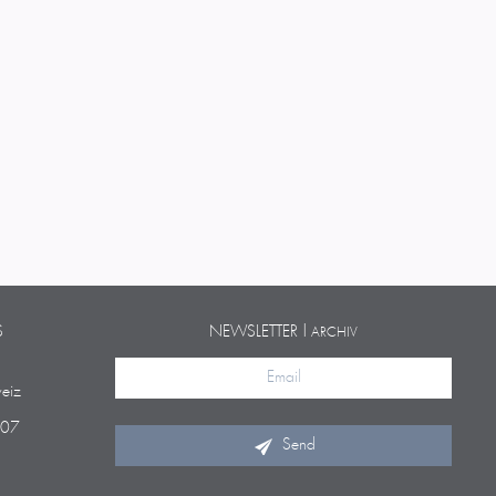
S
NEWSLETTER |
ARCHIV
eiz
 07
Send