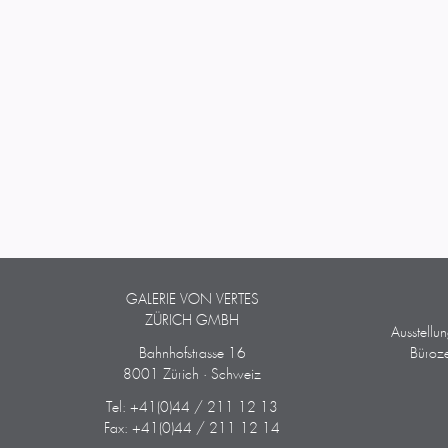
GALERIE VON VERTES
ZÜRICH GMBH
Ausstellu
Bahnhofstrasse 16
Büroze
8001 Zürich · Schweiz
Tel: +41(0)44 / 211 12 13
Fax: +41(0)44 / 211 12 14