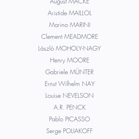
August
MACKE
Aristide
MAILLOL
Marino
MARINI
Clement
MEADMORE
László
MOHOLY-NAGY
Henry
MOORE
Gabriele
MÜNTER
Ernst Wilhelm
NAY
Louise
NEVELSON
A.R.
PENCK
Pablo
PICASSO
Serge
POLIAKOFF