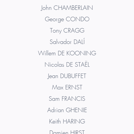
John
CHAMBERLAIN
George
CONDO
Tony
CRAGG
Salvador
DALÍ
Willem
DE KOONING
Nicolas
DE STAËL
Jean
DUBUFFET
Max
ERNST
Sam
FRANCIS
Adrian
GHENIE
Keith
HARING
Damien
HIRST