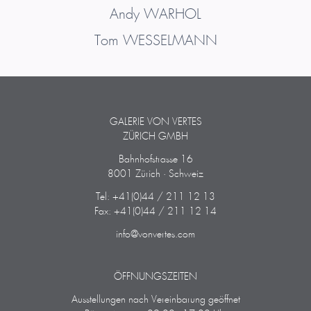
Andy
WARHOL
Tom
WESSELMANN
GALERIE VON VERTES
ZÜRICH GMBH
Bahnhofstrasse 16
8001 Zürich · Schweiz
Tel: +41(0)44 / 211 12 13
Fax: +41(0)44 / 211 12 14
info@vonvertes.com
ÖFFNUNGSZEITEN
Ausstellungen nach Vereinbarung geöffnet