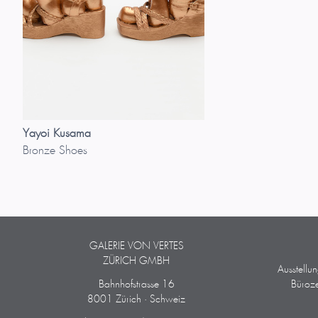
Yayoi Kusama
Bronze Shoes
GALERIE VON VERTES
ZÜRICH GMBH
Ausstellu
Bahnhofstrasse 16
Büroze
8001 Zürich · Schweiz