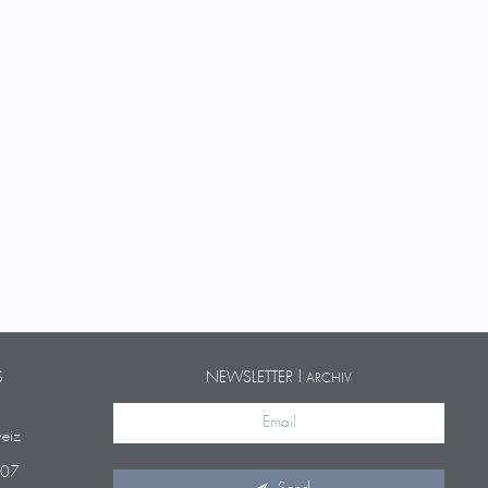
S
NEWSLETTER |
ARCHIV
eiz
 07