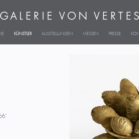
ME
KÜNSTLER
AUSSTELLUNGEN
MESSEN
PRESSE
KON
66'