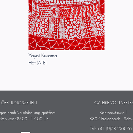
Yayoi Kusama
Hat (ATE)
ÖFFNUNGSZEITEN
GALERIE VON VERTE
ngen nach Vereinbarung geöffnet
Kantonsstrasse 1
iten von 09.00 - 17.00 Uhr
8807 Freienbach · Schw
Tel: +41 (0)78 238 76