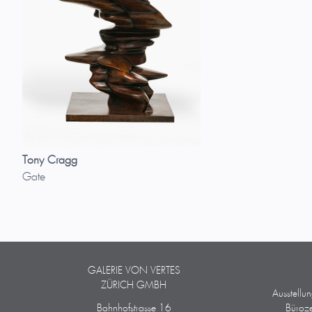
Tony Cragg
Gate
GALERIE VON VERTES
ZÜRICH GMBH
Ausstellu
Bahnhofstrasse 16
Büroze