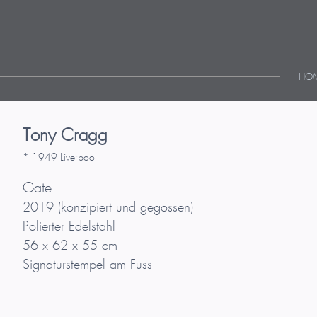
HO
Tony Cragg
* 1949 Liverpool
Gate
2019 (konzipiert und gegossen)
Polierter Edelstahl
56 x 62 x 55 cm
Signaturstempel am Fuss