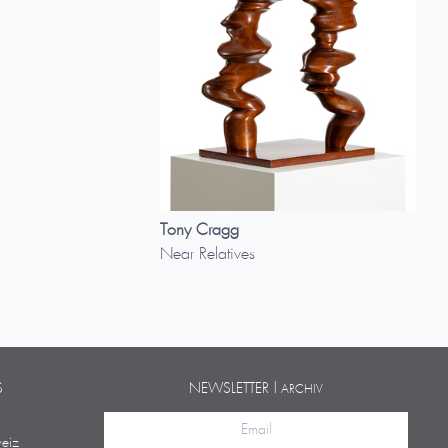
Tony Cragg
Near Relatives
S
NEWSLETTER |
ARCHIV
eiz