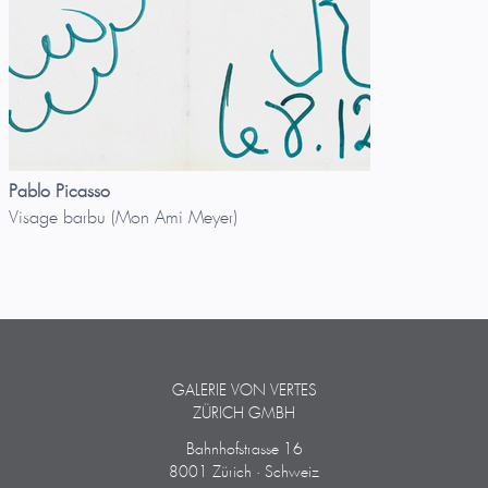
Pablo Picasso
Visage barbu (Mon Ami Meyer)
GALERIE VON VERTES
ZÜRICH GMBH
Bahnhofstrasse 16
8001 Zürich · Schweiz