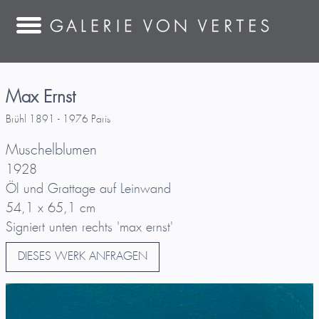
Max Ernst
Brühl 1891 - 1976 Paris
Muschelblumen
1928
Öl und Grattage auf Leinwand
54,1 x 65,1 cm
Signiert unten rechts 'max ernst'
DIESES WERK ANFRAGEN