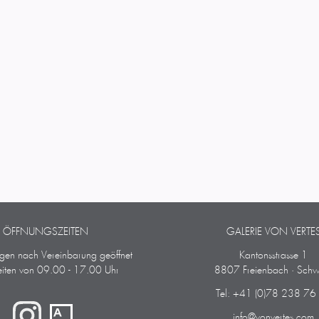
ÖFFNUNGSZEITEN
GALERIE VON VERTE
ngen nach Vereinbarung geöffnet
Kantonsstrasse 1
iten von 09.00 - 17.00 Uhr
8807 Freienbach · Schw
Tel: +41 (0)78 238 76
info@vonvertes.com