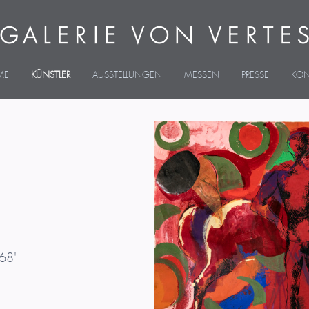
ME
KÜNSTLER
AUSSTELLUNGEN
MESSEN
PRESSE
KON
968'