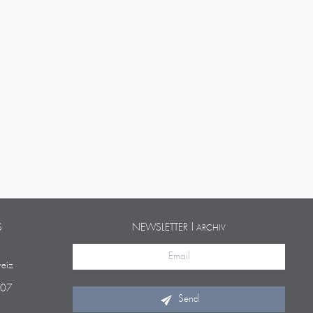
S
NEWSLETTER |
ARCHIV
eiz
 07
Send