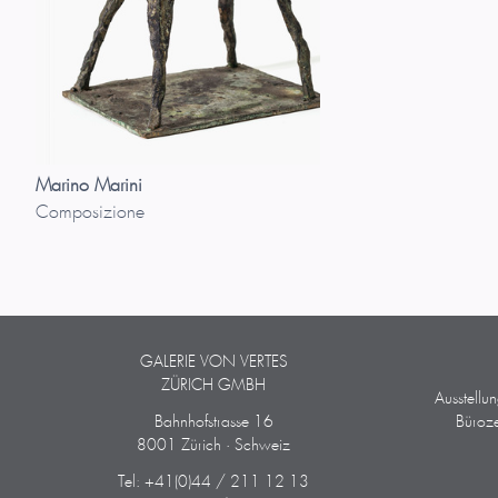
Marino Marini
Composizione
GALERIE VON VERTES
ZÜRICH GMBH
Ausstellu
Bahnhofstrasse 16
Büroze
8001 Zürich · Schweiz
Tel: +41(0)44 / 211 12 13