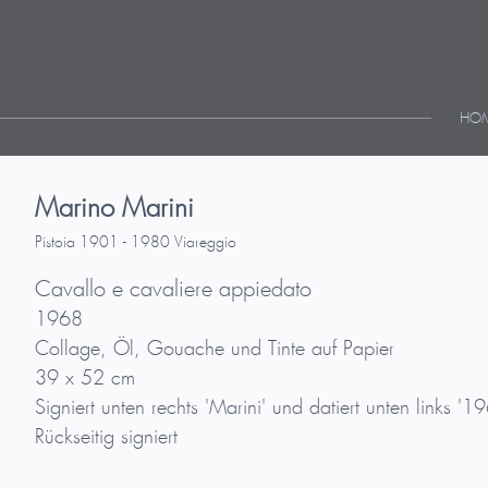
HO
Marino Marini
Pistoia 1901 - 1980 Viareggio
Cavallo e cavaliere appiedato
1968
Collage, Öl, Gouache und Tinte auf Papier
39 x 52 cm
Signiert unten rechts 'Marini' und datiert unten links '1
Rückseitig signiert