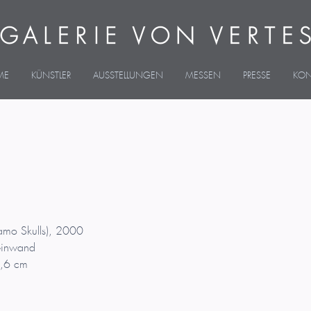
ME
KÜNSTLER
AUSSTELLUNGEN
MESSEN
PRESSE
KON
Camo Skulls), 2000
Leinwand
,6 cm