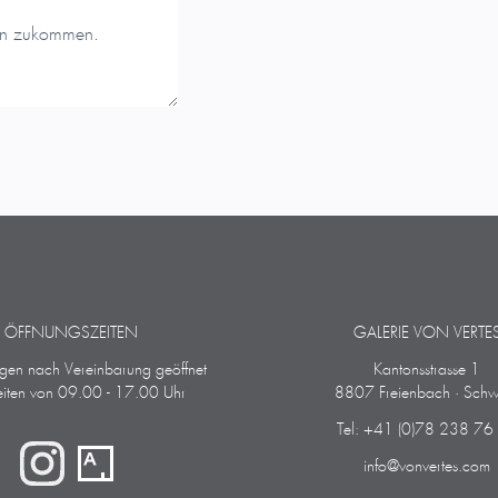
ÖFFNUNGSZEITEN
GALERIE VON VERTE
ngen nach Vereinbarung geöffnet
Kantonsstrasse 1
iten von 09.00 - 17.00 Uhr
8807 Freienbach · Schw
Tel: +41 (0)78 238 76
info@vonvertes.com