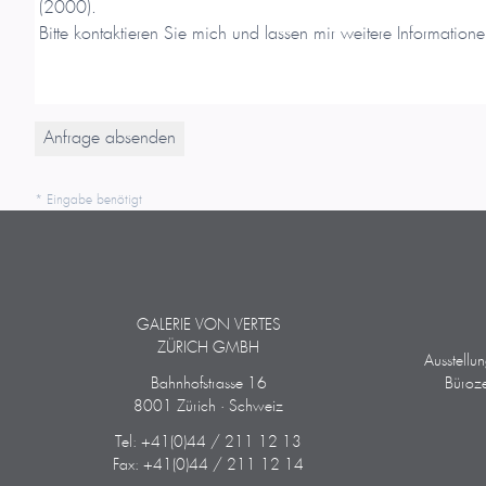
* Eingabe benötigt
GALERIE VON VERTES
ZÜRICH GMBH
Ausstellu
Bahnhofstrasse 16
Büroze
8001 Zürich · Schweiz
Tel: +41(0)44 / 211 12 13
Fax: +41(0)44 / 211 12 14