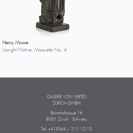
Henry Moore
Upright Motive, Maquette No. 4
GALERIE VON VERTES
ZÜRICH GMBH
Bahnhofstrasse 16
8001 Zürich · Schweiz
Tel: +41(0)44 / 211 12 13